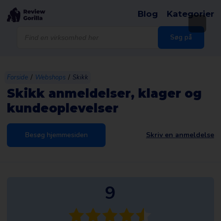
Blog
Kategorier
Products
search
Søg på
/
/
Forside
Webshops
Skikk
Skikk anmeldelser, klager og
kundeoplevelser
Besøg hjemmesiden
Skriv en anmeldelse
9