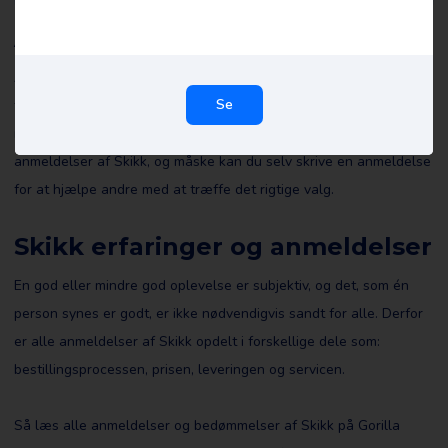
Anmeldelser af Skikk
Alle anmeldelser af Skikk på Review Gorilla er skrevet af rigtige
Se
forbrugere med rigtige erfaringer. De er ikke redigeret af os eller
nogen anden og afspejler anmelderens erfaringer. Læs alle
anmeldelser af Skikk, og måske kan du selv skrive en anmeldelse
for at hjælpe andre med at træffe det rigtige valg.
Skikk erfaringer og anmeldelser
En god eller mindre god oplevelse er subjektiv, og det, som én
person synes er godt, er ikke nødvendigvis sandt for alle. Derfor
er alle anmeldelser af Skikk opdelt i forskellige dele som:
bestillingsprocessen, prisen, leveringen og servicen.
Så læs alle anmeldelser og bedømmelser af Skikk på Gorilla