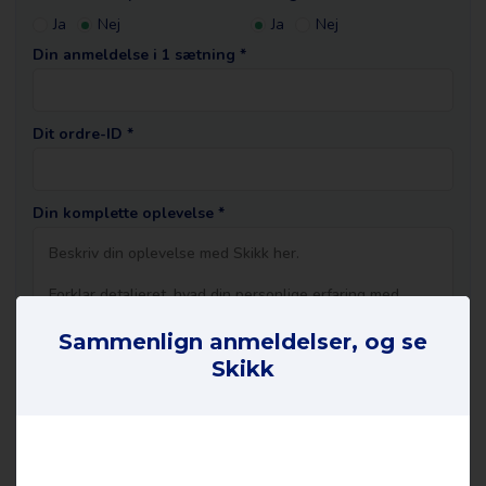
Ja
Nej
Ja
Nej
Din anmeldelse i 1 sætning *
Dit ordre-ID *
Din komplette oplevelse *
Sammenlign anmeldelser, og se
Skikk