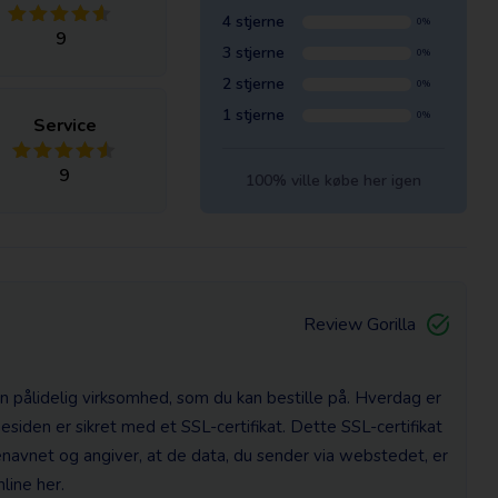
4 stjerne
0%
9
3 stjerne
0%
2 stjerne
0%
1 stjerne
0%
Service
9
100% ville købe her igen
Review Gorilla
n pålidelig virksomhed, som du kan bestille på. Hverdag er
iden er sikret med et SSL-certifikat. Dette SSL-certifikat
navnet og angiver, at de data, du sender via webstedet, er
nline her.