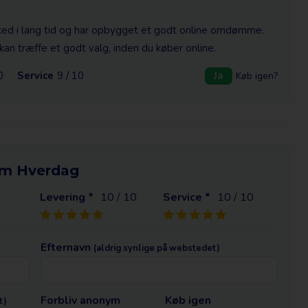
ked i lang tid og har opbygget et godt online omdømme.
an træffe et godt valg, inden du køber online.
0
Service
9 / 10
Ja
Køb igen?
om Hverdag
Levering *
10
/ 10
Service *
10
/ 10
Efternavn
(aldrig synlige på webstedet)
Forbliv anonym
Køb igen
t)