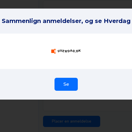
Din anmeldelse i 1 sætning *
Sammenlign anmeldelser, og se Hverdag
Dit ordre-ID *
Din komplette oplevelse *
Se